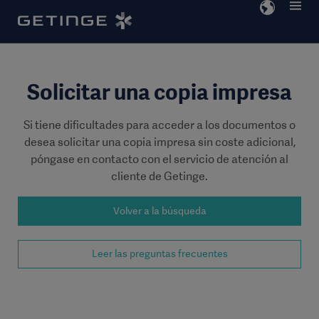
Go
Go
to
to
content
navigation
Solicitar una copia impresa
Si tiene dificultades para acceder a los documentos o
desea solicitar una copia impresa sin coste adicional,
póngase en contacto con el servicio de atención al
cliente de Getinge.
Volver a la búsqueda
Leer las preguntas frecuentes