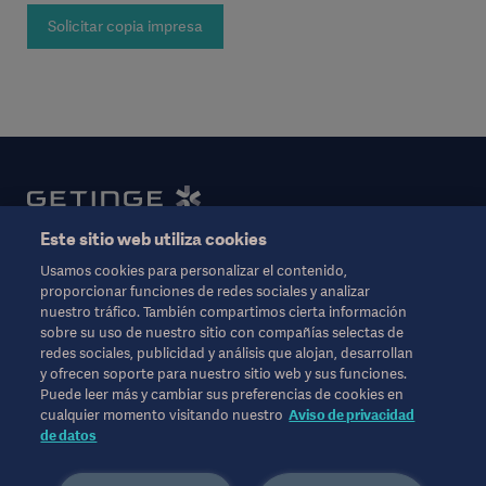
Solicitar copia impresa
Este sitio web utiliza cookies
Usamos cookies para personalizar el contenido,
proporcionar funciones de redes sociales y analizar
nuestro tráfico. También compartimos cierta información
sobre su uso de nuestro sitio con compañías selectas de
© Copyright 2021 Getinge AB. All rights reserved.
redes sociales, publicidad y análisis que alojan, desarrollan
y ofrecen soporte para nuestro sitio web y sus funciones.
Unless otherwise specified, all product and service names on this
Puede leer más y cambiar sus preferencias de cookies en
website are trademarks owned by or licensed to Getinge AB, its
cualquier momento visitando nuestro
Aviso de privacidad
subsidiaries or affiliates. No trademark, trade name, or trade dress on
de datos
this website may be used without the prior written authorization of
Getinge AB. Getinge, Getinge Group, Getinge Passion for Life, Maquet,
and Atrium are trademarks or registered trademarks of Getinge AB, its